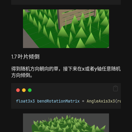
1.7 叶片倾倒
得到随机方向朝向的草，接下来在x或者y轴任意随机
方向倾倒。
float3x3
bendRotationMatrix
 = 
AngleAxis3x3
(
rand
(
p