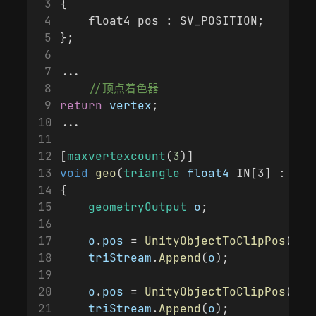
{
    float4 pos : SV_POSITION;
};
...
    //顶点着色器
return
vertex
;
...
[
maxvertexcount
(
3
)]
void
geo
(
triangle
float4
 IN[3] : SV_
{
geometryOutput
o
;
o
.
pos
 = 
UnityObjectToClipPos
(
flo
triStream
.
Append
(
o
);
o
.
pos
 = 
UnityObjectToClipPos
(
flo
triStream
.
Append
(
o
);