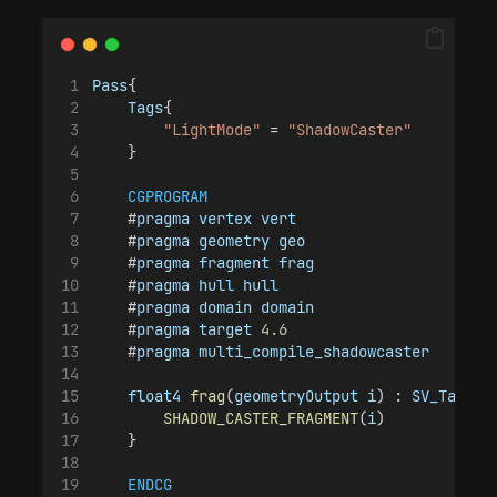
Pass
{
Tags
{
"LightMode"
 = 
"ShadowCaster"
    }
CGPROGRAM
    #
pragma
vertex
vert
    #
pragma
geometry
geo
    #
pragma
fragment
frag
    #
pragma
hull
hull
    #
pragma
domain
domain
    #
pragma
target
4.6
    #
pragma
multi_compile_shadowcaster
float4
frag
(
geometryOutput
i
) : 
SV_Target
SHADOW_CASTER_FRAGMENT
(
i
)
    }
ENDCG