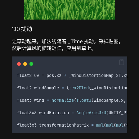
1.10 扰动
让草动起来，加法线随着 _Time 扰动。采样贴图，
然后计算风的旋转矩阵，应用到草上。
float2
uv
=
pos
.
xz
*
_WindDistortionMap_ST
.
xy
+
_
float2
windSample
=
 (
tex2Dlod
(
_WindDistortionMap
,
float3
wind
=
normalize
(
float3
(
windSample
.
x
,
wind
float3x3
windRotation
=
AngleAxis3x3
(
UNITY_PI
*
w
float3x3
transformationMatrix
=
mul
(
mul
(
mul
(
tange