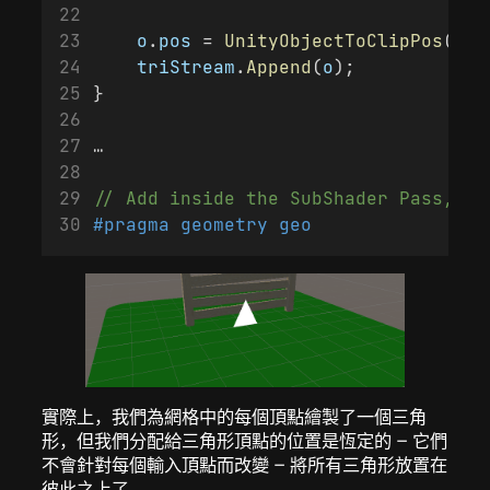
o
.
pos
 = 
UnityObjectToClipPos
(
flo
triStream
.
Append
(
o
);
}
…
// Add inside the SubShader Pass, ju
#pragma geometry geo
實際上，我們為網格中的每個頂點繪製了一個三角
形，但我們分配給三角形頂點的位置是恆定的 – 它們
不會針對每個輸入頂點而改變 – 將所有三角形放置在
彼此之上了。