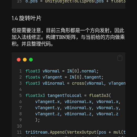
o
.
pos
 = 
UnityObjectToClipPos
(
pos
 + 
float3
(
0
, 
1.4 旋转叶片
但是需要注意，目前三角形都是一个方向发射，因此
加入法线修正。构建TBN矩阵，与当前给的方向做乘
积。并且整理代码。
float3
vNormal
 = 
IN
[
0
].
normal
;
float4
vTangent
 = 
IN
[
0
].
tangent
;
float3
vBinormal
 = 
cross
(
vNormal
, 
vTangent
) *
float3x3
tangentToLocal
 = 
float3x3
(
vTangent
.
x
, 
vBinormal
.
x
, 
vNormal
.
x
,
vTangent
.
y
, 
vBinormal
.
y
, 
vNormal
.
y
,
vTangent
.
z
, 
vBinormal
.
z
, 
vNormal
.
z
    );
triStream
.
Append
(
VertexOutput
(
pos
 + 
mul
(
tange