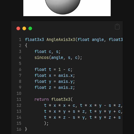
float3x3
AngleAxis3x3
(
float
angle
, 
float3
axi
{
float
c
, 
s
;
sincos
(
angle
, 
s
, 
c
);
float
t
 = 
1
 - 
c
;
float
x
 = 
axis
.
x
;
float
y
 = 
axis
.
y
;
float
z
 = 
axis
.
z
;
return
float3x3
(
t
 * 
x
 * 
x
 + 
c
, 
t
 * 
x
 * 
y
 - 
s
 * 
z
, 
t
 *
t
 * 
x
 * 
y
 + 
s
 * 
z
, 
t
 * 
y
 * 
y
 + 
c
, 
t
 *
t
 * 
x
 * 
z
 - 
s
 * 
y
, 
t
 * 
y
 * 
z
 + 
s
 * 
x
,
        );
}