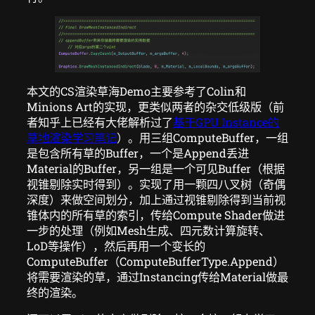
本文的CS渲染草海Demo主要参考了Colin和
Minions Art的实现，更类似两者的杂交低级版（前
者知乎上已经有大佬解析过了
基于GPU Instance的
草地渲染学习笔记
）。用三组ComputeBuffer，一组
是包含所有草的Buffer，一个是Append丢进
Material的Buffer，另一组是一个可见Buffer（根据
视锥剔除实时得到）。实现了用一颗四八叉树（奇偶
深度）来做空间划分，加上通过视锥剔除得到当前视
锥体内的所有草的索引，传给Compute Shader做进
一步的处理（例如Mesh生成、四元数计算旋转、
LoD等操作），然后再用一个变长的
ComputeBuffer（ComputeBufferType.Append）
将需要渲染的草，通过Instancing传给Material做最
终的渲染。