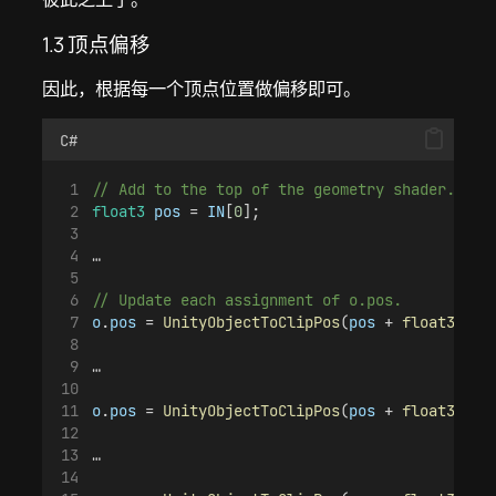
1.3 顶点偏移
因此，根据每一个顶点位置做偏移即可。
C#
// Add to the top of the geometry shader.
float3
pos
 = 
IN
[
0
];
…
// Update each assignment of o.pos.
o
.
pos
 = 
UnityObjectToClipPos
(
pos
 + 
float3
(
0.5
…
o
.
pos
 = 
UnityObjectToClipPos
(
pos
 + 
float3
(-
0.
…