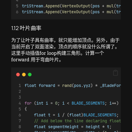
triStream
.
Append
(
VertexOutput
(
pos
 + 
mul
(
transf
triStream
.
Append
(
VertexOutput
(
pos
 + 
mul
(
transf
1.12 叶片曲率
为了让叶子具有曲率，就只能增加顶点。另外，由于
当前开启了双面渲染，顶点的顺序就没什么所谓了。
这里手动插值for loop构建三角形。计算一个
forward 用于弯曲叶片。
float
forward
 = 
rand
(
pos
.
yyz
) * 
_BladeForward
for
 (
int
i
 = 
0
; 
i
 < 
BLADE_SEGMENTS
; 
i
++)
{
float
t
 = 
i
 / (
float
)
BLADE_SEGMENTS
;
// Add below the line declaring float t.
float
segmentHeight
 = 
height
 * 
t
;