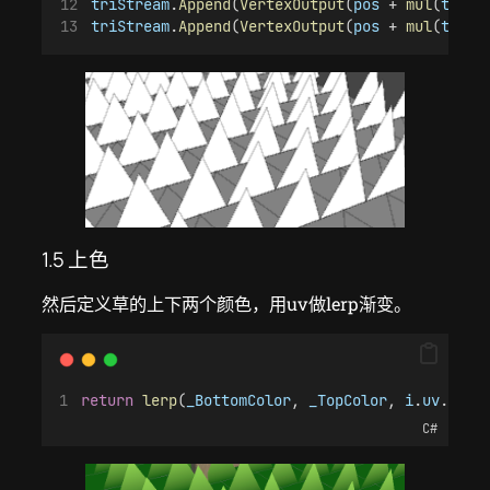
triStream
.
Append
(
VertexOutput
(
pos
 + 
mul
(
tange
triStream
.
Append
(
VertexOutput
(
pos
 + 
mul
(
tange
1.5 上色
然后定义草的上下两个颜色，用uv做lerp渐变。
return
lerp
(
_BottomColor
, 
_TopColor
, 
i
.
uv
.
y
);
C#