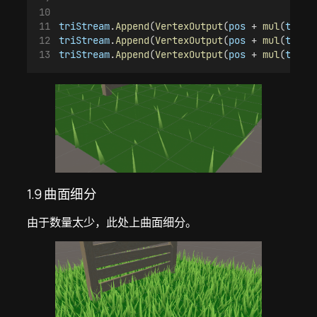
triStream
.
Append
(
VertexOutput
(
pos
 + 
mul
(
trans
triStream
.
Append
(
VertexOutput
(
pos
 + 
mul
(
trans
triStream
.
Append
(
VertexOutput
(
pos
 + 
mul
(
trans
1.9 曲面细分
由于数量太少，此处上曲面细分。