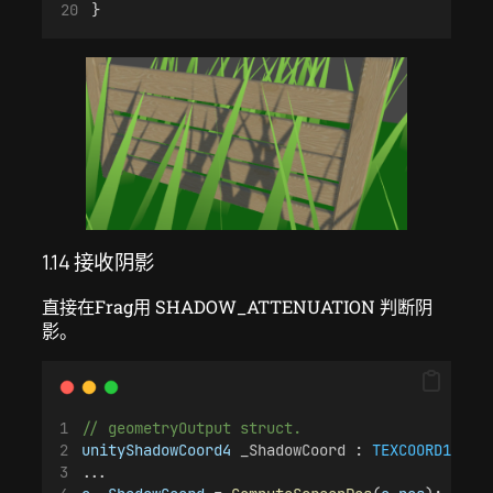
}
1.14 接收阴影
直接在Frag用 SHADOW_ATTENUATION 判断阴
影。
// geometryOutput struct.
unityShadowCoord4
_ShadowCoord
 : 
TEXCOORD1
;
...