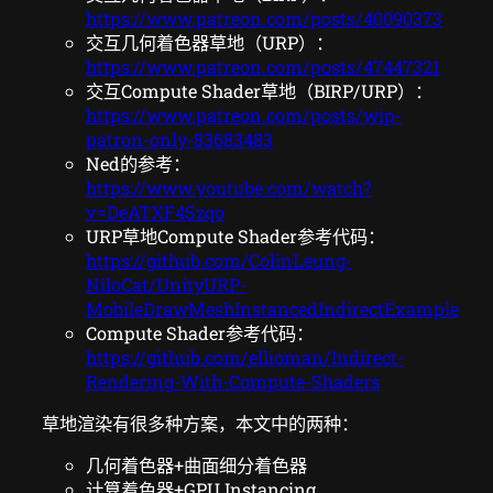
https://www.patreon.com/posts/40090373
交互几何着色器草地（URP）：
https://www.patreon.com/posts/47447321
交互Compute Shader草地（BIRP/URP）：
https://www.patreon.com/posts/wip-
patron-only-83683483
Ned的参考：
https://www.youtube.com/watch?
v=DeATXF4Szqo
URP草地Compute Shader参考代码：
https://github.com/ColinLeung-
NiloCat/UnityURP-
MobileDrawMeshInstancedIndirectExample
Compute Shader参考代码：
https://github.com/ellioman/Indirect-
Rendering-With-Compute-Shaders
草地渲染有很多种方案，本文中的两种：
几何着色器+曲面细分着色器
计算着色器+GPU Instancing