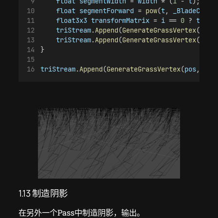
float
segmentWidth
 = 
width
 * (
1
 - 
t
);
float
segmentForward
 = 
pow
(
t
, 
_BladeCurve
float3x3
transformMatrix
 = 
i
 == 
0
 ? 
trans
triStream
.
Append
(
GenerateGrassVertex
(
pos
,
triStream
.
Append
(
GenerateGrassVertex
(
pos
,
}
triStream
.
Append
(
GenerateGrassVertex
(
pos
, 
0
, 
1.13 制造阴影
在另外一个Pass中制造阴影，输出。