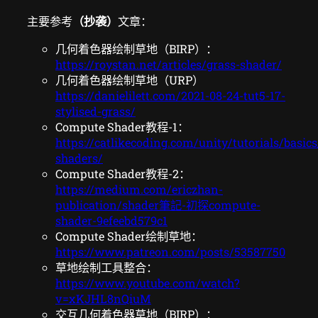
主要参考
（抄袭）
文章：
几何着色器绘制草地（BIRP）：
https://roystan.net/articles/grass-shader/
几何着色器绘制草地（URP）
https://danielilett.com/2021-08-24-tut5-17-
stylised-grass/
Compute Shader教程-1：
https://catlikecoding.com/unity/tutorials/basi
shaders/
Compute Shader教程-2：
https://medium.com/ericzhan-
publication/shader筆記-初探compute-
shader-9efeebd579c1
Compute Shader绘制草地：
https://www.patreon.com/posts/53587750
草地绘制工具整合：
https://www.youtube.com/watch?
v=xKJHL8nQiuM
交互几何着色器草地（BIRP）：