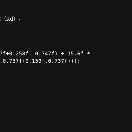
（Kd）。
7f+0.258f, 0.747f) + 15.6f * 
,0.737f+0.159f,0.737f)));
