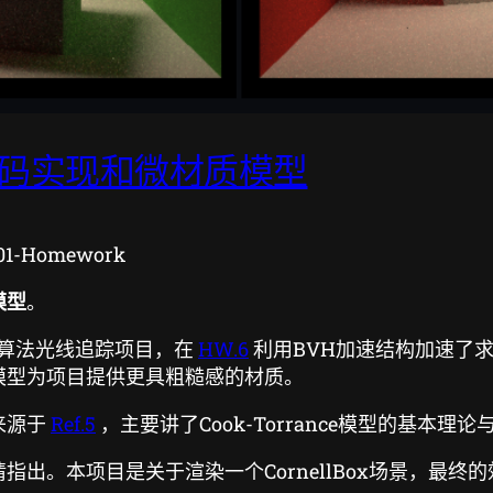
追踪代码实现和微材质模型
01-Homework
模型
。
acing算法光线追踪项目，在
HW.6
利用BVH加速结构加速了求交
模型为项目提供更具粗糙感的材质。
来源于
Ref.5
，主要讲了Cook-Torrance模型的基本理
出。本项目是关于渲染一个CornellBox场景，最终