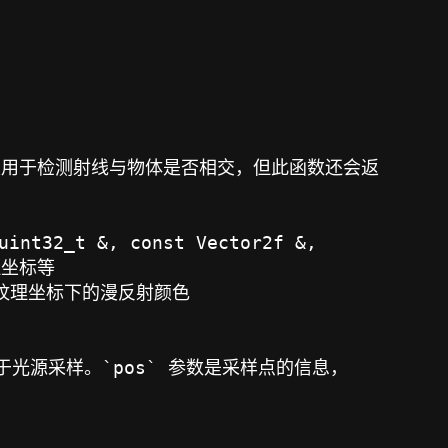
= 0;// 也是用于检测射线与物体是否相交，但此函数还会返
uint32_t &, const Vector2f &, 
理坐标等

体在特定纹理坐标下的漫反射颜色

一个点，用于光源采样。`pos` 参数是采样点的信息，