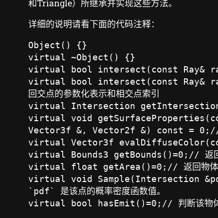
和Triangle）所继承并实现这些方法。
详细的说明请看下面的代码注释：
Object() {}

virtual ~Object() {}

virtual bool intersect(const R
virtual bool intersect(const R
回交点的参数化表示和相交点索引

virtual Intersection getIntersec
virtual void getSurfaceProperties(c
Vector3f &, Vector2f &) cons
virtual Vector3f evalDiffuseCol
virtual Bounds3 getBounds()=0;//
virtual float getArea()=0;/
virtual void Sample(Intersect
`pdf` 是该点的概率密度函数值。

virtual bool hasEmit()=0;// 