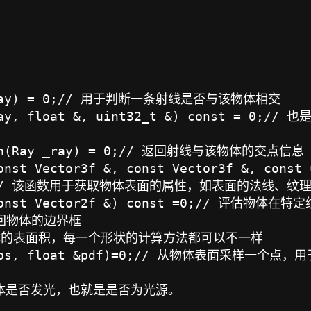
ay& ray) = 0;// 用于判断一条射线是否与该物体相交

ay& ray, float &, uint32_t &) const 
tion(Ray _ray) = 0;// 返回射线与该物体的交点信息

onst Vector3f &, const Vector3f &, const 
t = 0;// 该函数用于获取物体表面的属性，如表面的法线、纹
or(const Vector2f &) const =0;// 评估物
 返回物体的边界框

/ 返回物体的表面积，每一个形状的计算方法都可以不一样

ion &pos, float &pdf)=0;// 从物体表面采样
判断该物体是否发光，也就是是否为光源。