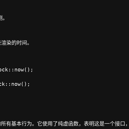
测。
录渲染的时间。
ck::now();

ck::now();
所有基本行为。它使用了纯虚函数，表明这是一个接口，需要被具