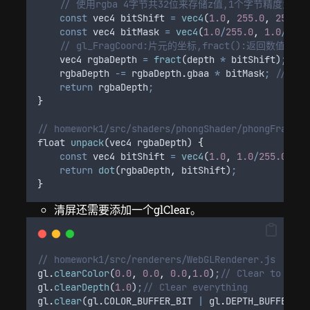
// 使用rgba 4字节共32位来存储z值,1个字节精度为1/2
const
vec4
 bitShift 
=
vec4
(
1.0
,
255.0
,
255.0
const
vec4
 bitMask 
=
vec4
(
1.0
/
255.0
,
1.0
/
255.
// gl_FragCoord:片元的坐标,fract():返回数值的
vec4
rgbaDepth
=
fract
(
depth
*
bitShift
)
;
//
rgbaDepth
-=
rgbaDepth
.
gbaa
*
bitMask
;
// Cut
return
rgbaDepth
;
}
// homework1/src/shaders/phongShader/phongFragmen
float
unpack
(
vec4
rgbaDepth
) 
{
const
vec4
 bitShift 
=
vec4
(
1.0
,
1.0
/
255.0
,
1.
return
dot
(
rgbaDepth
,
bitShift
)
;
}
清屏还需要添加一个glClear。
// homework1/src/renderers/WebGLRenderer.js
gl
.
clearColor
(
0.0
,
0.0
,
0.0
,
1.0
)
;
// Clear to blac
gl
.
clearDepth
(
1.0
)
;
// Clear everything
gl
.
clear
(
gl
.
COLOR_BUFFER_BIT
|
gl
.
DEPTH_BUFFER_BI