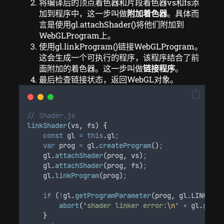
将编译后的顶点着色器和片段着色器vs和fs添
加到程序中，这一步叫做
附加着色器
。具体而
言是使用gl.attachShader()将他们附加到
WebGLProgram上。
使用gl.linkProgram()链接WebGLProgram。
这会生成一个可执行的程序，该程序结合了前
面附加的着色器。这一步叫做
链接程序
。
最后检查链接状态，返回WebGL对象。
// Shader.js
linkShader
(
vs
,
fs
) 
{
const
gl
=
this
.
gl
;
var
prog
=
gl
.
createProgram
()
;
gl
.
attachShader
(
prog
,
vs
)
;
gl
.
attachShader
(
prog
,
fs
)
;
gl
.
linkProgram
(
prog
)
;
if
 (
!
gl
.
getProgramParameter
(
prog
,
gl
.
LINK_STA
abort
(
'
shader linker error:
\n
'
+
gl
.
getPr
}