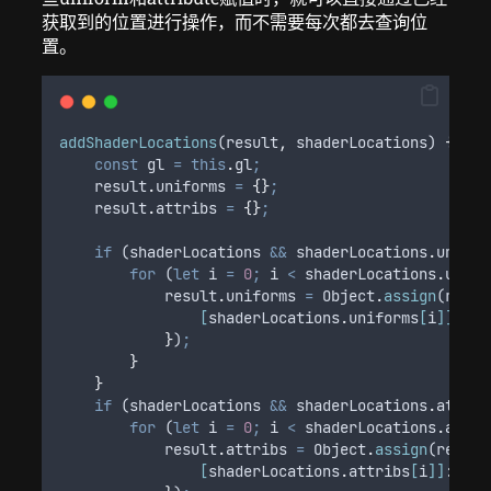
获取到的位置进行操作，而不需要每次都去查询位
置。
addShaderLocations
(
result
,
shaderLocations
) 
{
const
gl
=
this
.
gl
;
result
.
uniforms
=
{}
;
result
.
attribs
=
{}
;
if
 (
shaderLocations
&&
shaderLocations
.
unifor
for
 (
let
i
=
0
;
i
<
shaderLocations
.
unifo
result
.
uniforms
=
Object
.
assign
(
resul
[
shaderLocations
.
uniforms
[
i
]]
:
gl
}
)
;
}
}
if
 (
shaderLocations
&&
shaderLocations
.
attrib
for
 (
let
i
=
0
;
i
<
shaderLocations
.
attri
result
.
attribs
=
Object
.
assign
(
result
[
shaderLocations
.
attribs
[
i
]]
:
gl
.