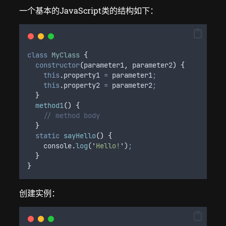
一个基本的JavaScript类的结构如下：
class
MyClass
{
constructor
(
parameter1
,
parameter2
)
{
this
.
property1
=
parameter1
;
this
.
property2
=
parameter2
;
}
method1
()
{
// method body
}
static
sayHello
()
{
console
.
log
(
'
Hello!
'
)
;
}
}
创建实例：