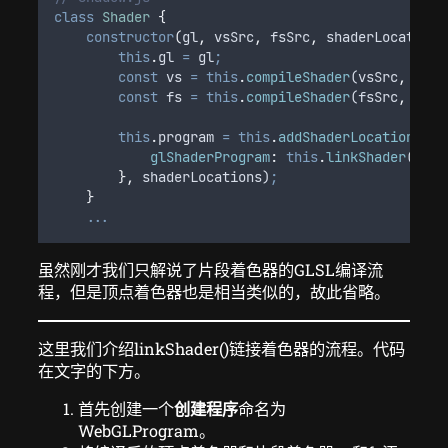
class
Shader
{
constructor
(
gl
,
vsSrc
,
fsSrc
,
shaderLocations
this
.
gl
=
gl
;
const
vs
=
this
.
compileShader
(
vsSrc
,
gl
.
V
const
fs
=
this
.
compileShader
(
fsSrc
,
gl
.
F
this
.
program
=
this
.
addShaderLocations
(
{
glShaderProgram
:
this
.
linkShader
(
vs
,
},
shaderLocations
)
;
}
...
虽然刚才我们只解说了片段着色器的GLSL编译流
程，但是顶点着色器也是相当类似的，故此省略。
这里我们介绍linkShader()链接着色器的流程。代码
在文字的下方。
首先创建一个
创建程序
命名为
WebGLProgram。