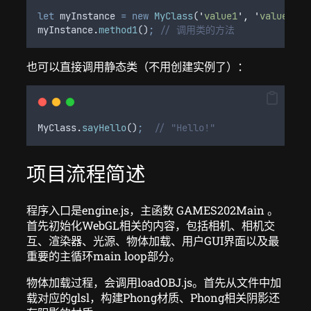
let
myInstance
=
new
MyClass
(
'
value1
'
,
'
value2
'
)
;
myInstance
.
method1
()
;
// 调用类的方法
也可以直接调用静态类（不用创建实例了）：
MyClass
.
sayHello
()
;
// "Hello!"
项目流程简述
程序入口是engine.js，主函数 GAMES202Main 。
首先初始化WebGL相关的内容，包括相机、相机交
互、渲染器、光源、物体加载、用户GUI界面以及最
重要的主循环main loop部分。
物体加载过程，会调用loadOBJ.js。首先从文件中加
载对应的glsl，构建Phong材质、Phong相关阴影还