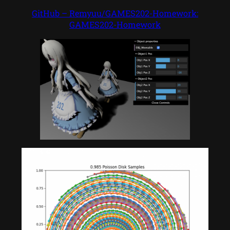
GitHub – Remyuu/GAMES202-Homework:
GAMES202-Homework​