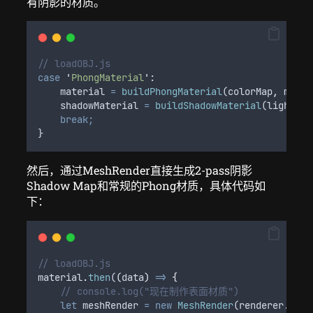
有阴影的材质。
// loadOBJ.js
case
'
PhongMaterial
'
:
material
=
buildPhongMaterial
(
colorMap
,
mat
.
s
shadowMaterial
=
buildShadowMaterial
(
light
,
T
break;
}
然后，通过MeshRender直接生成2-pass阴影
Shadow Map和常规的Phong材质，具体代码如
下：
// loadOBJ.js
material
.
then
(
(
data
)
=>
{
// console.log("现在制作表面材质")
let
meshRender
=
new
MeshRender
(
renderer
.
gl
,