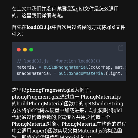
在上文中我们并没有详细提及glsl文件是怎么调用
的，这里我们详细说说。
首先在
loadOBJ.js
中首次用过路径的方式将.glsl文件
引入：
// loadOBJ.js - function loadOBJ()
material
=
buildPhongMaterial
(
colorMap
,
mat
.
specu
shadowMaterial
=
buildShadowMaterial
(
light
,
Trans
这里以phongFragment.glsl为例子，
phongFragment.glsl通过位于 PhongMaterial.js
的buildPhongMaterial函数中的 getShaderString
方法将glsl代码从硬盘中加载进来，与此同时将glsl
代码通过构造参数的形式传入并用之构造一个
PhongMaterial对象。PhongMaterial在构造的过程
中会调用super()函数实现父类Material.js的构造函
数，即将glsl代码传到Material.js中：