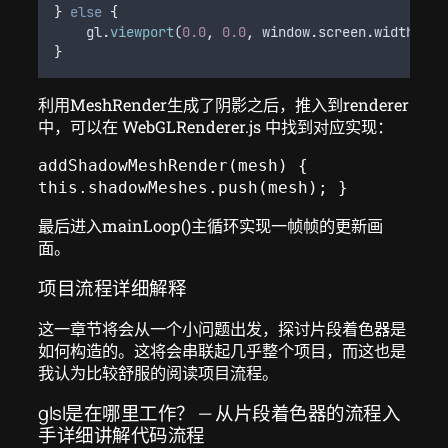
}
else
{
gl
.
viewport
(
0.0
,
0.0
,
window
.
screen
.
width
,
wi
}
利用MeshRender生成了阴影之后，推入到renderer
中，可以在 WebGLRenderer.js 中找到对应实现：
addShadowMeshRender(mesh) { 
this.shadowMeshes.push(mesh); }
最后进入mainLoop()主循环实现一帧帧的更新画
面。
项目流程详细解释
这一章节将会从一个小问题出发，探讨片段着色器是
如何构造的。这将会串联起几乎整个项目，而这也是
我认为比较舒服的阅读项目流程。
glsl是在哪里工作？ — 从片段着色器的流程入
手详细讲解代码流程