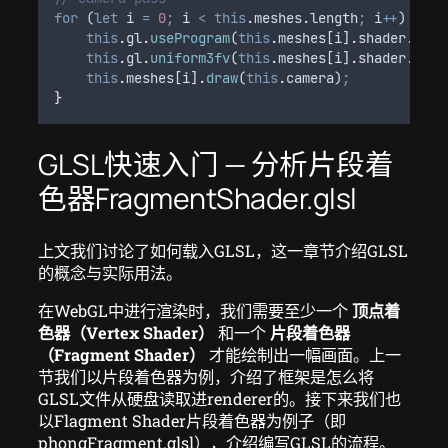
for
 (
let
i
=
0
;
i
<
this
.
meshes
.
length
;
i
++
) 
{
this
.
gl
.
useProgram
(
this
.
meshes
[
i
]
.
shader
.
prog
this
.
gl
.
uniform3fv
(
this
.
meshes
[
i
]
.
shader
.
prog
this
.
meshes
[
i
]
.
draw
(
this
.
camera
)
;
}
GLSL快速入门 — 分析片段着
色器FragmentShader.glsl
上文我们讨论了如何载入GLSL，这一章节介绍GLSL
的概念与实际用法。
在WebGL中进行渲染时，我们需要至少一个
顶点着
色器（Vertex Shader）
和一个
片段着色器
（Fragment Shader）
才能绘制出一幅画面。上一
节我们以片段着色器为例，介绍了框架是怎么将
GLSL文件从硬盘读取进renderer的。接下来我们也
以Flagment Shader片段着色器为例子（即
phongFragment.glsl），介绍编写GLSL的流程。