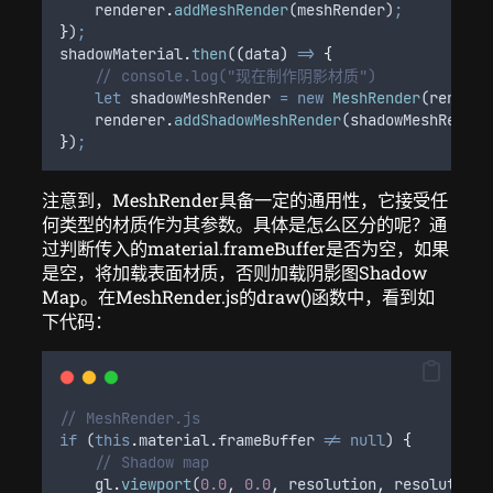
renderer
.
addMeshRender
(
meshRender
)
;
}
)
;
shadowMaterial
.
then
(
(
data
)
=>
{
// console.log("现在制作阴影材质")
let
shadowMeshRender
=
new
MeshRender
(
rendere
renderer
.
addShadowMeshRender
(
shadowMeshRender
}
)
;
注意到，MeshRender具备一定的通用性，它接受任
何类型的材质作为其参数。具体是怎么区分的呢？通
过判断传入的material.frameBuffer是否为空，如果
是空，将加载表面材质，否则加载阴影图Shadow
Map。在MeshRender.js的draw()函数中，看到如
下代码：
// MeshRender.js
if
 (
this
.
material
.
frameBuffer
!=
null
) 
{
// Shadow map
gl
.
viewport
(
0.0
,
0.0
,
resolution
,
resolution
)