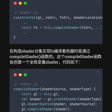
// shader.js
constructor
(
gl
,
vsSrc
,
fsSrc
,
shaderLocations
) 
{
...
const
fs
=
this
.
compileShader
(
fsSrc
,
...
)
;
...
}
在构造shader对象实现fs编译着色器时是通过
compileShader()函数的。这个compileShader函数
会创建一个全局变量shader，代码如下：
// shader.js
compileShader
(
shaderSource
,
shaderType
) 
{
const
gl
=
this
.
gl
;
var
shader
=
gl
.
createShader
(
shaderType
)
;
gl
.
shaderSource
(
shader
,
shaderSource
)
;
gl
.
compileShader
(
shader
)
;