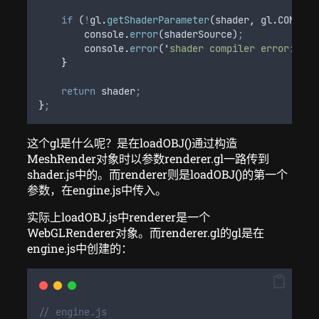
if
 (
!
gl
.
getShaderParameter
(
shader
,
gl
.
COMPILE
console
.
error
(
shaderSource
)
;
console
.
error
(
'
shader compiler error:
\n
'
}
return
shader
;
}
;
这个gl是什么呢？是在loadOBJ()通过构造
MeshRender对象时以参数renderer.gl一路传到
shader.js中的。而renderer则是loadOBJ()的第一个
参数，在engine.js中传入。
实际上loadOBJ.js中renderer是一个
WebGLRenderer对象。而renderer.gl的gl是在
engine.js中创建的：
// engine.js