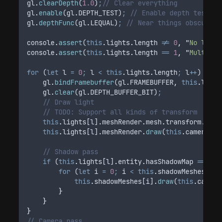
gl
.
clearDepth
(
1.0
)
;
// Clear everything
gl
.
enable
(
gl
.
DEPTH_TEST
)
;
// Enable depth testing
gl
.
depthFunc
(
gl
.
LEQUAL
)
;
// Near things obscure f
console
.
assert
(
this
.
lights
.
length 
!=
0
,
"
No light
console
.
assert
(
this
.
lights
.
length 
==
1
,
"
Multiple
for
 (
let
l
=
0
;
l
<
this
.
lights
.
length
;
l
++
) 
{
gl
.
bindFramebuffer
(
gl
.
FRAMEBUFFER
,
this
.
light
gl
.
clear
(
gl
.
DEPTH_BUFFER_BIT
)
;
// Draw light
// TODO: Support all kinds of transform
this
.
lights
[
l
]
.
meshRender
.
mesh
.
transform
.
tran
this
.
lights
[
l
]
.
meshRender
.
draw
(
this
.
camera
)
;
// Shadow pass
if
 (
this
.
lights
[
l
]
.
entity
.
hasShadowMap
==
tru
for
 (
let
i
=
0
;
i
<
this
.
shadowMeshes
.
len
this
.
shadowMeshes
[
i
]
.
draw
(
this
.
camera
}
}
}
// Camera pass