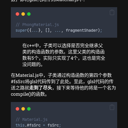
// PhongMaterial.js
super
(
{
...
},
 []
,
...
,
fragmentShader
)
;
在c++中，子类可以选择是否完全继承父
类的构造函数的参数。这里父类的构造函
数有5个，实际只实现了4个，这也是完全
没问题的。
在Material.js中，子类通过构造函数的第四个参数
#fsSrc将glsl代码传到了此处。至此，glsl代码的传
送之路就
走到了尽头
，接下来等待他的将是一个名为
compile()的函数。
// Material.js
this
.
#fsSrc
=
fsSrc
;