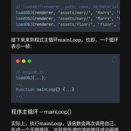
// loadOBJ(renderer, path, name, objMaterial, tra
loadOBJ
(
renderer
,
'
assets/mary/
'
,
'
Marry
'
,
'
Phong
loadOBJ
(
renderer
,
'
assets/mary/
'
,
'
Marry
'
,
'
Phong
loadOBJ
(
renderer
,
'
assets/floor/
'
,
'
floor
'
,
'
Phon
接下来来到程式主循环mainLoop。也即，一个循环
表示一帧：
// engine.js
loadOBJ
(
...
)
;
...
function
mainLoop
()
{
...
}
...
程序主循环 — mainLoop()
实际上，执行mainLoop，该函数会再次调用自己，
形成一个无限循环。这就是所谓的游戏循环或动画循