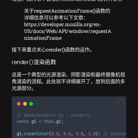
关于requestAnimationFrame()函数的
详细信息可以参考以下文章：
https://developer.mozilla.org/en-
US/docs/Web/API/window/requestA
nimationFrame
接下来重点关心render()函数的运作。
render()渲染函数
这是一个典型的光源渲染、阴影渲染和最终摄像机视
角渲染的流程。此处就不详细展开了，放到后面的多
光源部分。
// WebGLRenderer.js - render()
const
gl
=
this
.
gl
;
gl
.
clearColor
(
0.0
,
0.0
,
0.0
,
1.0
)
;
// shado