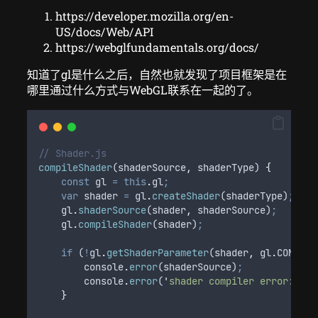
https://developer.mozilla.org/en-
US/docs/Web/API
https://webglfundamentals.org/docs/
知道了gl是什么之后，自然也就发现了项目框架是在
哪里通过什么方式与WebGL联系在一起的了。
// Shader.js
compileShader
(
shaderSource
,
shaderType
) 
{
const
gl
=
this
.
gl
;
var
shader
=
gl
.
createShader
(
shaderType
)
;
gl
.
shaderSource
(
shader
,
shaderSource
)
;
gl
.
compileShader
(
shader
)
;
if
 (
!
gl
.
getShaderParameter
(
shader
,
gl
.
COMPILE
console
.
error
(
shaderSource
)
;
console
.
error
(
'
shader compiler error:
\n
'
}