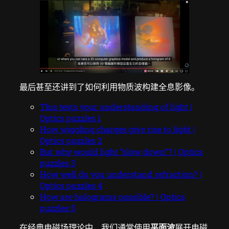
最后甚至还讲到了如何利用物质波构建全息影像。
This tests your understanding of light |
Optics puzzles 1
How wiggling charges give rise to light |
Optics puzzles 2
But why would light “slow down”? | Optics
puzzles 3
How well do you understand refraction? |
Optics puzzles 4
How are holograms possible? | Optics
puzzles 5
在经典电磁场理论中，我们通常使用
平面波
展开电磁