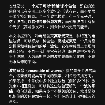
也就是说，
一个光子可以“跨越”多个波包
，即它的波
函数可以在空间上以多个波包的形式存在，而不局限
于某个特定位置。当一个波包模式上有一个光子时，
这个波包可以看作是
最低激发态
；而如果波包上有多
个光子（高阶激发态），则会体现出更高的能量。
本文中提到的一种电磁波束
高斯光束
是一种特定的电
磁波解，可以视为一种波包。
高斯光束
是一个具有稳
定振幅和相位结构的
单一波包
，它在横截面上表现为
高斯分布。不同于我们平常在经典电磁理论中常用的
平面波解，因为高斯光束的波前是曲率变化的，不是
无限延伸的平面。
波的系综（ensemble of waves）
指的是多个波的集
合，这些波可能具有不同的频率、相位或传播方向。
如果考虑一个系统中多个独立波包（例如多个脉冲激
光束）相互叠加，可以将这些波包理解为一个
波的系
综
。换句话说，如果有多个不相关的波包，尤其是随
机相位的波包叠加在一起，它们在统计上可构成波的
系综。