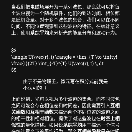
当我们把电磁场展开为一系列波包，那么就可以将每
个波包视为一个随机事件，他们的到达时间、相位都
是随机变量。对于多个波包的集合，我们可以在不同
时间、不同位置观察到这些波包的特征。在统计意义
上，使用
系综平均
来分析光的能量分布和波动行为。
$$
\langle U(\vec{r}, t) \rangle = \lim_{T \to \infty}
\frac{1}{2T} \int_{-T}^{T} U(\vec{r}, t) \, dt
$$
由于不是物理壬，微元写在积分式前我是
不认可的（
上面说到，光可以视为多个波包的集合。而不同波包
之间可能会存在相位差和时间差，因此需要引入
互相
关函数
和
互相干函数
来描述两个不同位置的波包之间
的相干性和相对相位，提供了对这些波包在
时空上相
似性
的量化描述。如果说
系综平均
用于描述一个信号
在统计意义下的平均行为，那么
互相关函数
是在时间