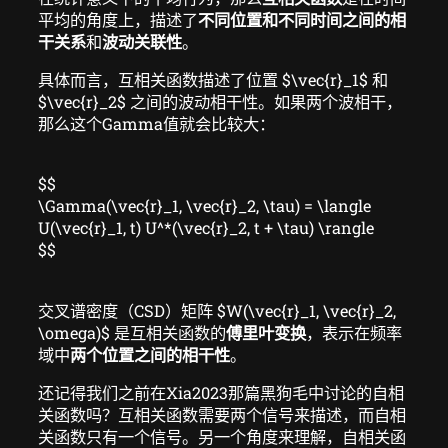
平均的角度上，描述了
不同位置和不同时间之间的相
干关系
和
波动关联性
。
具体而言，互相关函数描述了位置 $\vec{r}_1$ 和
$\vec{r}_2$ 之间的波动相干性。如果两个波相干，
那么这个Gamma值就会比较大：
$$
\Gamma(\vec{r}_1, \vec{r}_2, \tau) = \langle
U(\vec{r}_1, t) U^*(\vec{r}_2, t + \tau) \rangle
$$
交叉谱密度（CSD）矩阵 $W(\vec{r}_1, \vec{r}_2,
\omega)$ 是互相关函数的
傅里叶变换
，表示在频率
域中
两个位置之间的相干性
。
还记得我们之前在Xia2023那篇黑狗毛中讨论的自相
关函数吗？互相关函数需要两个信号来描述，而自相
关函数只有一个信号。另一个角度来理解，自相关函