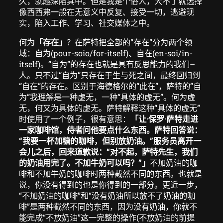
久，就越深陷其中。但是我是个俗人，大不了就选择
像西西弗一般在无意义中反复、接受一切，逃避现
实，陷入工作、学习、社交媒体之中。
何为
「存在」
？在萨特把全部的”存在”分为两个领
域：自为(pour-soio/for-itself)、自在(en-soi/in-
itself)。“自为”的存在也就是具有反思能力的我们–
人。只不过“自为”只存在于生与死之间，最终回归到
“自在”的存在。区别于海德格尔的“此在”，萨特的“自
为”我理解是一种虚无，一种“具体的虚无”。何为虚
无，何又为具体的虚无。萨特解释这种“具体的虚无”
时使用了一个例子，很有意思：
「让·保罗·萨特走进
一家咖啡馆，侍者问他要点什么东西。萨特回答说：
“我要一杯加糖的咖啡，但别放奶油。”服务员离开一
会儿之后，回来道歉说：“对不起，萨特先生，我们
的奶油用完了。不加牛奶可以吗？”」
不加奶油的咖
啡和不加牛奶的咖啡时两种截然不同的东西。也就是
说，你没有得到的也是你得到的一部分。更近一步，
“不加奶油的咖啡”和“没有奶油所以放不了奶油的咖
啡”是两种截然不同的东西，因为没有奶油，你就不
能完成“不放奶油”这一完整的操作(不放奶油的前提