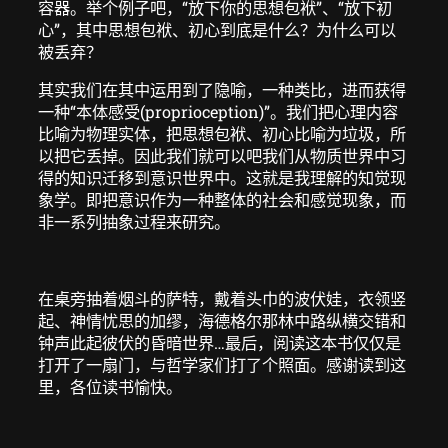
容器。举个例子吧，“放下你的思想包袱”、“放下初
心”，其中思想包袱、初心到底是什么？为什么可以
被丢弃？
其实我们在其中运用到了隐喻，一种类比，进而获得
一种“本体感受(proprioception)”。我们把心理内容
比喻为物理实体，把思想包袱、初心比喻为垃圾，所
以把它丢掉。因此我们就可以吧我们从物质世界中习
得的知识迁移到意识世界中。这就是我理解的知觉现
象学。即把意识作为一种整体的社会和感觉现象，而
非一系列抽象过程来研究。
在桌旁抽着烟斗的萨特，戴着头巾的波伏娃，衣领竖
起、神情忧思的加缪，海德格尔那林中路纵横交错和
钟声此起彼伏的昏暗世界…最后，阅读这本书仅仅是
打开了一扇门，与哲学家们打了个照面。感谢读到这
里，各位读书愉快。