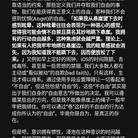
靠适当的约束、那些定义我们并夺取我们自由的事
物，我们在能获得真正意义上的自由，那种我们不会
感到忧惧(Angst)的自由。
「如果我从悬崖望下去时
感到眩晕，这种眩晕往往会表现为一种恶心的感觉，
觉得我可能会情不自禁且莫名其妙地跳下悬崖。我拥
有的行动自由越多，这种焦虑就会越严重。理论上，
如果有人把我牢牢地绑在悬崖边，我的眩晕感就会消
失，因为我知道我不能跳下去，因而便放松了下
来。」
又例如早上定好的闹钟、iOS的时间限额、去
戒毒所、甚至是一些思想的禁锢…我们大多数人都在
主动或“看似被动”的自欺(bad faith)，只有这样，生
活才得以维系。通过使用手段设置障碍让一切看起来
“不自由”，但这恰恰是“自由”的，这些“不自由”其实是
出于我们自身的“自由意志”所做出的决定。我可以遵
循某些总的方向，但是我不能像悬崖上的绳子一般牢
牢把我绑住。你可以通过“卷”这样的不自由的行为达
成你所认为的“自由”。毕竟你是自为，是真正的存
在。
但是吧，意识拥有惯性，浸泡在这种意识的时间越