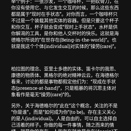
举个例子：一张沙发，一个咖啡杯，一把砍骨刀，在
你没有使用它、与它发生交互的时候，那么这些东西
都是属于“现时在手状态”。对你而言，一个咖啡杯只
不过是一个装载其他实体的容器。但是只要这个杯子
和你交互，杯子就会变成“现时上手状态”，水杯是供
你解渴的工具，是你和他人交杯时的快乐。这就是海
德格尔所说的“在世存在(Being-in-the-world)”。也
就是我这个个体(individual)对实体的“操劳(care)”。
柏拉图的理念、亚里士多德的实体、笛卡尔的我思、
康德的物质体、黑格尔的绝对精神云云，在海德格尔
看来，讨论的都是事物都假定他们为：“现成在手状
态(presence-at-hand)”，只是粗暴的将沉思主体对
象看作是毫无“操劳(care)”的。
另外，关于海德格尔的“此在”这个概念，关注的不是
“你是谁”，而是“如何成为你”(to be)。存在主义关心
的是人(individual)。人是自由的，可以自主选择自
己活着的样子。你做的每一件事情，随之而来的情