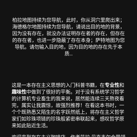
柏拉地图持续为您导航，此时，你从洞穴里爬出来；
海德格尔地图持续为您导航，请说出目的地的背景，
因为没有存在，就没办法证明存在者的存在，但存在
的存在者，也进一步隐蔽了存在本身；萨特地图为您
导航。请勿输入目的地，因为目的地的存在先于本
质…
这是一本存在主义思想的入门科普书籍，在
专业性
和
趣味性
中做到了很好的平衡。对于没有系统学习哲学
的计算机专业畜生的我来说，居然能连续三天熬夜看
完，属实让我震惊，故强烈推荐！在看这本书时，一
个个既熟悉又陌生的名字跃然纸上，将存在主义哲学
家们如珍珠项链的珍珠般紧密串联起来，感叹哲学原
来如此贴近生活。
欢迎来到存在主义咖啡店，作者莎拉·贝克韦尔会带领