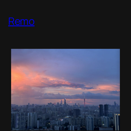
跳
至
Remo
内
容