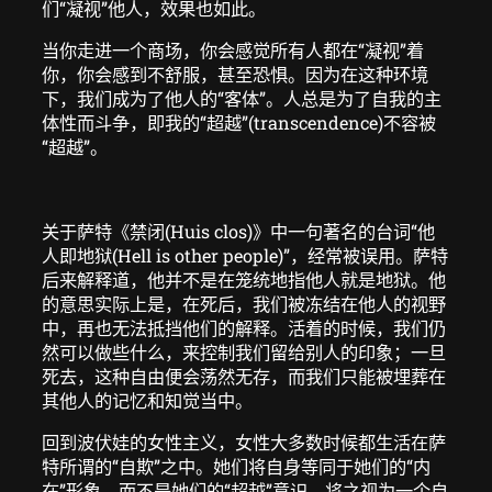
们“凝视”他人，效果也如此。
当你走进一个商场，你会感觉所有人都在“凝视”着
你，你会感到不舒服，甚至恐惧。因为在这种环境
下，我们成为了他人的“客体”。人总是为了自我的主
体性而斗争，即我的“超越”(transcendence)不容被
“超越”。
关于萨特《禁闭(Huis clos)》中一句著名的台词“他
人即地狱(Hell is other people)”，经常被误用。萨特
后来解释道，他并不是在笼统地指他人就是地狱。他
的意思实际上是，在死后，我们被冻结在他人的视野
中，再也无法抵挡他们的解释。活着的时候，我们仍
然可以做些什么，来控制我们留给别人的印象；一旦
死去，这种自由便会荡然无存，而我们只能被埋葬在
其他人的记忆和知觉当中。
回到波伏娃的女性主义，女性大多数时候都生活在萨
特所谓的“自欺”之中。她们将自身等同于她们的“内
在”形象，而不是她们的“超越”意识，将之视为一个自