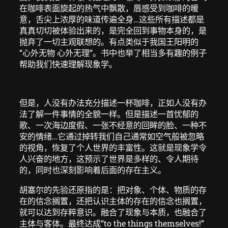
在咖啡表面旋起的热气中飘散，唇感受到咖啡的暖
意，舌尖上浓厚的味道传遍全身…这些所有描述都是
真真切切被体验出来的，是完全回到事物本身的，是
抛弃了一切主观联想的。有点类似于我国王阳明的
“心外无物 心外无理”。书中也举了相当多有趣的例子
帮助我们快速理解现象学。
但是，人没有办法充分描述一杯咖啡，正如人没有办
法了解一件事情的全貌一样。但是描述一首忧郁的
歌、一次海边度假、一张不经意的回眸的脸、一种不
安的情绪…它通过掉转我们自己通常如空气般被忽略
的视角，恢复了个人世界的丰富性。这就是现象学令
人兴奋的地方，这预示了世界是多样的、令人期待
的，同时也深刻影响着后面的存在主义。
胡塞尔的先验还原指的是：把对象、个体、物质的存
在的信念搁置，还把认识主体的存在的信念也搁置，
就可以达到存粹意识。融合了现象与本质，也融合了
主体与客体。最终达成“to the things themselves!”