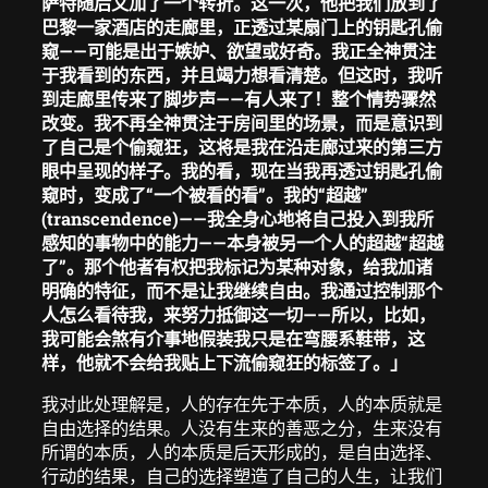
萨特随后又加了一个转折。这一次，他把我们放到了
巴黎一家酒店的走廊里，正透过某扇门上的钥匙孔偷
窥——可能是出于嫉妒、欲望或好奇。我正全神贯注
于我看到的东西，并且竭力想看清楚。但这时，我听
到走廊里传来了脚步声——有人来了！整个情势骤然
改变。我不再全神贯注于房间里的场景，而是意识到
了自己是个偷窥狂，这将是我在沿走廊过来的第三方
眼中呈现的样子。我的看，现在当我再透过钥匙孔偷
窥时，变成了“一个被看的看”。我的“超越”
(transcendence)——我全身心地将自己投入到我所
感知的事物中的能力——本身被另一个人的超越“超越
了”。那个他者有权把我标记为某种对象，给我加诸
明确的特征，而不是让我继续自由。我通过控制那个
人怎么看待我，来努力抵御这一切——所以，比如，
我可能会煞有介事地假装我只是在弯腰系鞋带，这
样，他就不会给我贴上下流偷窥狂的标签了。
」
我对此处理解是，人的存在先于本质，人的本质就是
自由选择的结果。人没有生来的善恶之分，生来没有
所谓的本质，人的本质是后天形成的，是自由选择、
行动的结果，自己的选择塑造了自己的人生，让我们