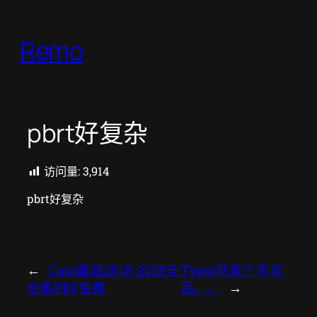
跳
至
Remo
内
容
pbrt好复杂
访问量:
3,914
pbrt好复杂
←
Casa雜誌2018-2025全
Typst就是个半成
合集PDF免費
品。。
→