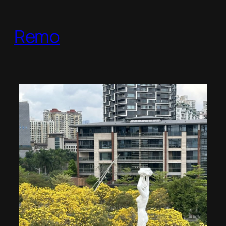
跳
至
Remo
内
容