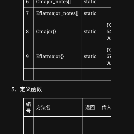
6
Cmajor_notes[]
static
7
Eflatmajor_notes[]
static
{‘C’: 60, ‘D’: 62
8
Cmajor{}
static
64, ‘F’: 65, ‘G’
‘A’: 69, ‘B’: 71
{‘C’: 63, ‘D’: 65
9
Eflatmajor{}
static
67, ‘F’: 68, ‘G’
‘A’: 72, ‘B’: 74
…
…
…
…
3、定义函数
编
方法名
返回
传入参数
号