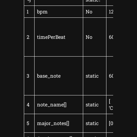
1
bpm
No
125
2
timePerBeat
No
60 / bpm * 
3
base_note
static
60
[
4
note_name[]
static
‘C’,’D’,’E’,’F’,’G’
5
major_notes[]
static
[0, 2, 2, 1, 2, 2