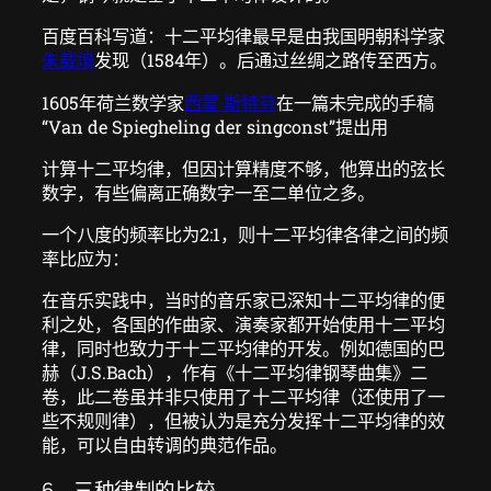
百度百科写道：十二平均律最早是由我国明朝科学家
朱载堉
发现（1584年）。后通过丝绸之路传至西方。
1605年荷兰数学家
西蒙·斯特芬
在一篇未完成的手稿
“Van de Spiegheling der singconst”提出用
计算十二平均律，但因计算精度不够，他算出的弦长
数字，有些偏离正确数字一至二单位之多。
一个八度的频率比为2:1，则十二平均律各律之间的频
率比应为：
在音乐实践中，当时的音乐家已深知十二平均律的便
利之处，各国的作曲家、演奏家都开始使用十二平均
律，同时也致力于十二平均律的开发。例如德国的巴
赫（J.S.Bach），作有《十二平均律钢琴曲集》二
卷，此二卷虽并非只使用了十二平均律（还使用了一
些不规则律），但被认为是充分发挥十二平均律的效
能，可以自由转调的典范作品。
6、三种律制的比较