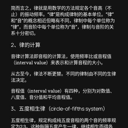
简而言之，律就是用数学的方法规定各个音高（不
止）的振动频率。“律”是构成律制的基本单位。“律”
和“音”的概念相近但略有不同，律制中每个单位称为
“律”，而音阶中每个单位称为“音”，律制与音阶的关
系十分密切。
2、律的计算
音律计算法即音程的计算法，使用频率比或音程值
（interval value）来表示和计算音程的大小。
从古至今，律法不断更替。不同的律制由不同的生律
法决定。
音程值（interval value）有四种，分别为对数值、
八度值、音分值和平均音程值。
3、五度相生律（circle-of-fifths system）
五度相生律，规定构成纯五度音程的两个音的频率规
定为2:3。这种每隔五度产生一律，继续相生而得各