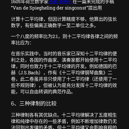
1605年荷兰数学家
西蒙·斯特芬
在一篇未完成的手稿
“Van de Spiegheling der singconst”提出用
计算十二平均律，但因计算精度不够，他算出的弦长
数字，有些偏离正确数字一至二单位之多。
一个八度的频率比为2:1，则十二平均律各律之间的频
率比应为：
在音乐实践中，当时的音乐家已深知十二平均律的便
利之处，各国的作曲家、演奏家都开始使用十二平均
律，同时也致力于十二平均律的开发。例如德国的巴
赫（J.S.Bach），作有《十二平均律钢琴曲集》二
卷，此二卷虽并非只使用了十二平均律（还使用了一
些不规则律），但被认为是充分发挥十二平均律的效
能，可以自由转调的典范作品。
6、三种律制的比较
三种律制各有其优缺点。十二平均律解决了五度相生
律和纯律中存在的一些矛盾，例如不断增加律数仍无
法回到出发律的矛盾，但十二平均律又会影响音程的