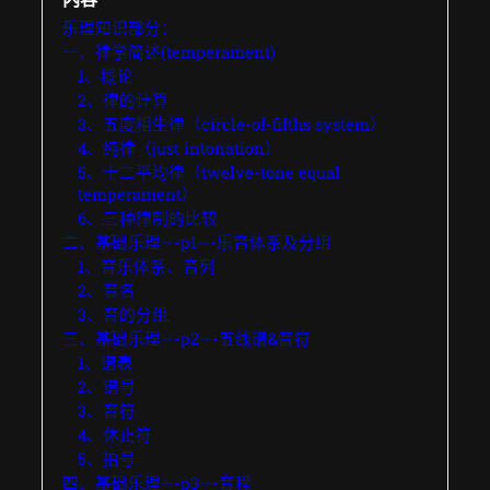
乐理知识部分：
一、律学简述(temperament)
1、概论
2、律的计算
3、五度相生律（circle-of-fifths system）
4、纯律（just intonation）
5、十二平均律（twelve-tone equal
temperament）
6、三种律制的比较
二、基础乐理—-p1—-乐音体系及分组
1、音乐体系、音列
2、音名
3、音的分组
三、基础乐理—-p2—-五线谱&音符
1、谱表
2、谱号
3、音符
4、休止符
5、拍号
四、基础乐理—-p3—-音程