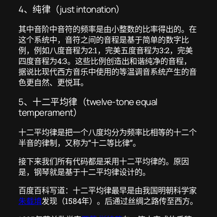
4、纯律（just intonation）
其中音阶中音符的频率是由小整数的比率得出的。在
这个系统中，音符之间的音程是基于简单的数字比
例，例如八度音程为2:1，完美五度音程为3:2，完美
四度音程为4:3。这些比例创造出和谐纯净的音程，
据说比现代西方音乐中使用的等温调音系统产生的音
色更自然、更悦耳。
5、十二平均律（twelve-tone equal
temperament）
十二平均律是把一个八度均分为频率比相等的十二个
半音的律制，又称为“十二等比律”。
接下来我们所有代码都是采用十二平均律的。原因
是，钢琴就是基于十二平均律设计的。
百度百科写道：十二平均律最早是由我国明朝科学家
朱载堉
发现（1584年）。后通过丝绸之路传至西方。