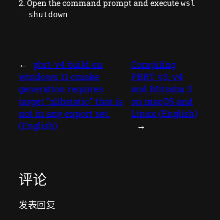
2. Open the command prompt and execute
wsl
--shutdown
←
pbrt-v4 build on
Compiling
windows 11 cmake
PBRT v3, v4
generation requires
and Mitsuba 3
target “zlibstatic” that is
on macOS and
not in any export set.
Linux (English)
(English)
→
评论
发表回复