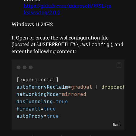
https://github.com/microsoft/WSL/re
leases/tag/2.0.0
Windows 11 24H2
1. Open or create the wsl configuration file
(located at
), and
%USERPROFILE%\.wslconfig
enter the following content:
[experimental]
autoMemoryReclaim
=
gradual
 | 
dropcache
 |
networkingMode
=
mirrored
dnsTunneling
=
true
firewall
=
true
autoProxy
=
true
Bash