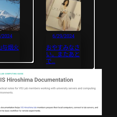
2/2024
6/29/2024
山与烟火
おやすみなさ
い。またあと
で…