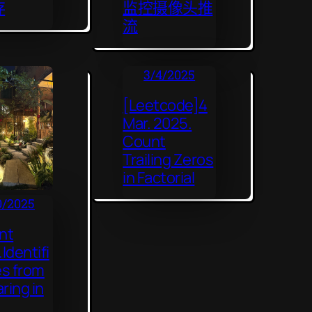
存
监控摄像头推
流
3/4/2025
[Leetcode]4
Mar. 2025.
Count
Trailing Zeros
in Factorial
0/2025
nt
Identifi
les from
ring in