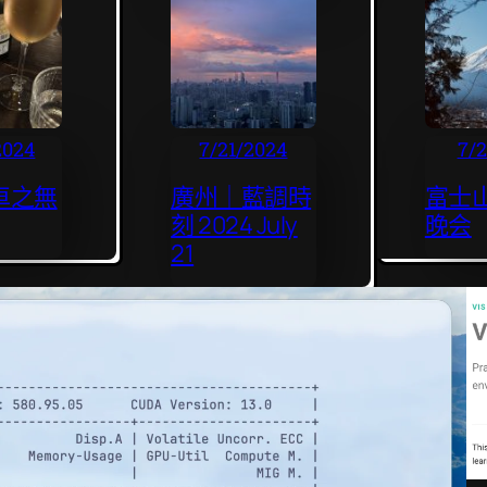
2024
7/21/2024
7/
車之無
廣州｜藍調時
富士
刻 2024 July
晚会
21