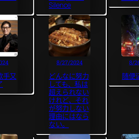
Silence
024
8/27/2024
8/2
歌手又
どんなに努力
随便
了
しても、私は
超えられない
けれど、それ
が努力しない
理由にはなら
ない。