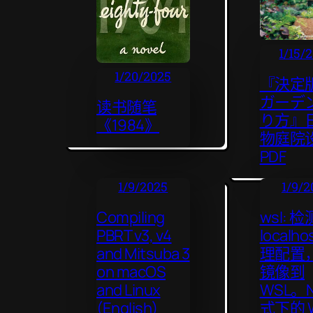
1/15/
1/20/2025
『決定版
ガーデ
读书随笔
り方』
《1984》
物庭院
PDF
1/9/2025
1/9/2
Compiling
wsl: 
PBRT v3, v4
localho
and Mitsuba 3
理配置
on macOS
镜像到
and Linux
WSL。N
(English)
式下的 