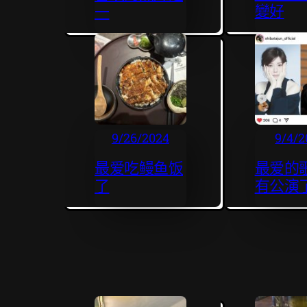
變好
一
9/26/2024
9/4/2
最爱吃鳗鱼饭
最爱的
了
有公演