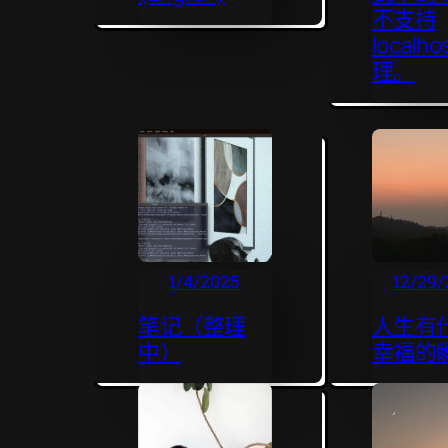
不支持
localho
理。
1/4/2025
12/29/
笔记（整理
人生有
中）
幸福的