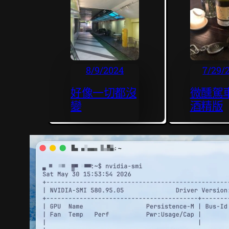
8/9/2024
7/29/
好像一切都沒
微醺駕
變
酒精版