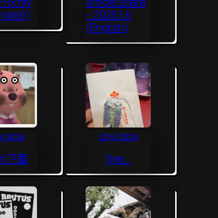
y Fix my
Article Share
nglish)
– 2025.1.6
(English)
9/2024
12/5/2024
ash下载
fine…