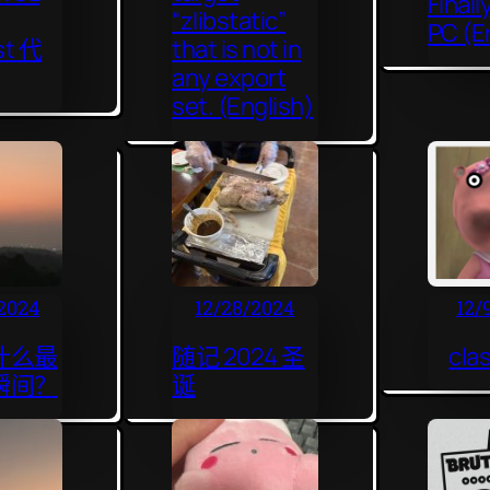
Finall
“zlibstatic”
PC (E
st 代
that is not in
any export
set. (English)
2024
12/28/2024
12/
什么最
随记 2024 圣
cl
瞬间？
诞