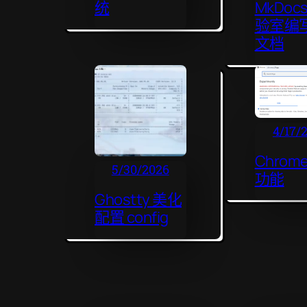
统
MkDoc
验室编
文档
4/17/
Chrom
5/30/2026
功能
Ghostty 美化
配置 config