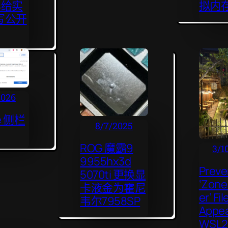
s给实
拟内
写公开
2026
e 侧栏
8/7/2025
ROG 魔霸9
3/1
9955hx3d
Preve
5070ti 更换显
‘Zone.
卡液金为霍尼
er’ Fi
韦尔7958SP
Appea
WSL2