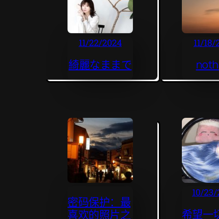
11/22/2024
11/18/
綺麗なままで
noth
10/23/
密码保护：最
希望一
喜欢的照片之