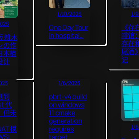
1/10/2025
1/
2025
One Day Tour
《存
In hospital…
啡馆
 雑木
存在
ンの作
尾酒
日本植
记
设计
025
1/6/2025
检测到
pbrt-v4 build
st 代
on windows
，但未
11 cmake
generation
1/
AT 模
requires
WSL
target